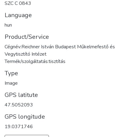
SZC C 0843
Language
hun
Product/Service
Cégnév:Reichner István Budapest Műkelmefestő és
Vegytisztító Intézet
Termék/szolgáltatás:tisztítás
Type
Image
GPS latitute
47.5052093
GPS longitude
19.0371746