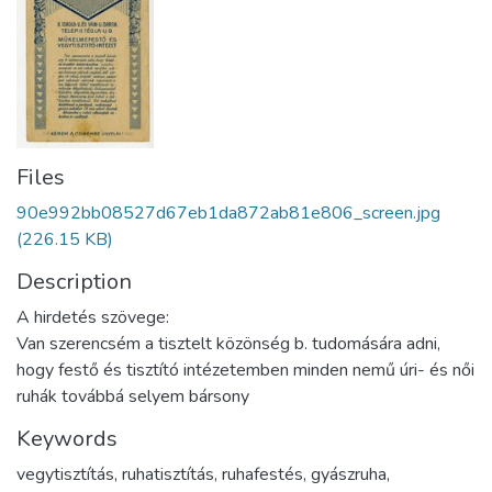
Files
90e992bb08527d67eb1da872ab81e806_screen.jpg
(226.15 KB)
Description
A hirdetés szövege:
Van szerencsém a tisztelt közönség b. tudomására adni,
hogy festő és tisztító intézetemben minden nemű úri- és női
ruhák továbbá selyem bársony
Keywords
vegytisztítás
,
ruhatisztítás
,
ruhafestés
,
gyászruha
,