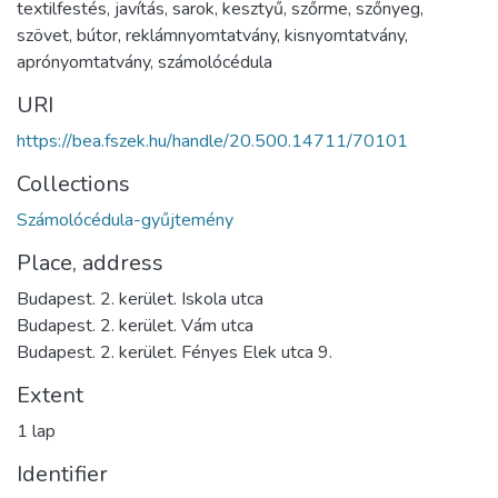
textilfestés
,
javítás
,
sarok
,
kesztyű
,
szőrme
,
szőnyeg
,
szövet
,
bútor
,
reklámnyomtatvány
,
kisnyomtatvány
,
aprónyomtatvány
,
számolócédula
URI
https://bea.fszek.hu/handle/20.500.14711/70101
Collections
Számolócédula-gyűjtemény
Place, address
Budapest. 2. kerület. Iskola utca
Budapest. 2. kerület. Vám utca
Budapest. 2. kerület. Fényes Elek utca 9.
Extent
1 lap
Identifier