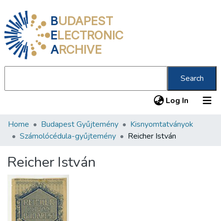
B
UDAPEST
E
LECTRONIC
A
RCHIVE
Search
(current
Log In
Home
Budapest Gyűjtemény
Kisnyomtatványok
Communities & Collections
Számolócédula-gyűjtemény
Reicher István
All of DSpace
Reicher István
Statistics
About us