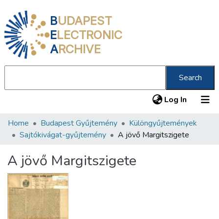
B
UDAPEST
E
LECTRONIC
A
RCHIVE
Search
(current
Log In
Home
Budapest Gyűjtemény
Különgyűjtemények
Communities & Collections
Sajtókivágat-gyűjtemény
A jövő Margitszigete
All of DSpace
A jövő Margitszigete
Statistics
About us