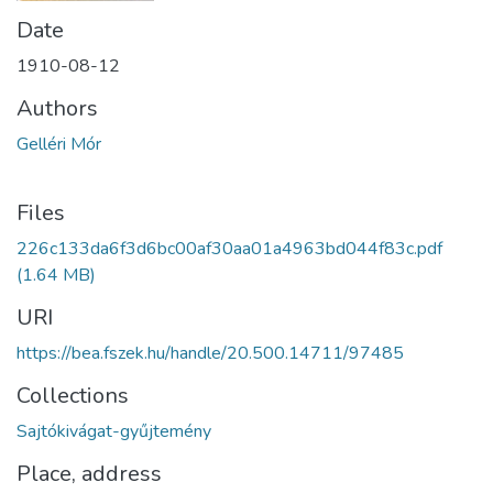
Date
1910-08-12
Authors
Gelléri Mór
Files
226c133da6f3d6bc00af30aa01a4963bd044f83c.pdf
(1.64 MB)
URI
https://bea.fszek.hu/handle/20.500.14711/97485
Collections
Sajtókivágat-gyűjtemény
Place, address