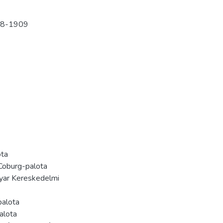
8-1909
ota
-Coburg-palota
gyar Kereskedelmi
palota
alota