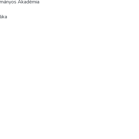
udományos Akadémia
lika