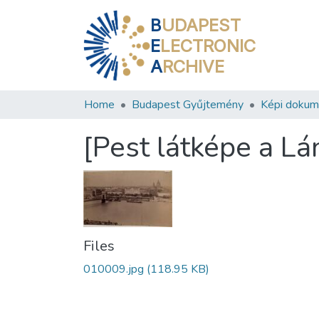
B
UDAPEST
E
LECTRONIC
A
RCHIVE
Home
Budapest Gyűjtemény
Képi doku
[Pest látképe a Lá
Files
010009.jpg
(118.95 KB)