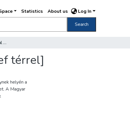
DSpace
Statistics
About us
Log In
Search
[Pest látképe a Lánchíddal és a Ferenc József térrel]
f térrel]
ynek helyén a
et. A Magyar
k