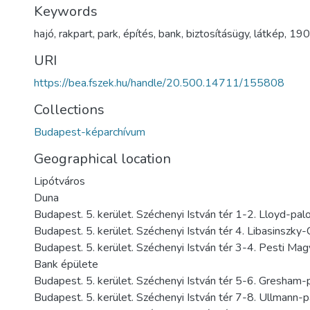
Keywords
hajó
,
rakpart
,
park
,
építés
,
bank
,
biztosításügy
,
látkép
,
190
URI
https://bea.fszek.hu/handle/20.500.14711/155808
Collections
Budapest-képarchívum
Geographical location
Lipótváros
Duna
Budapest. 5. kerület. Széchenyi István tér 1-2. Lloyd-pal
Budapest. 5. kerület. Széchenyi István tér 4. Libasinszky
Budapest. 5. kerület. Széchenyi István tér 3-4. Pesti Ma
Bank épülete
Budapest. 5. kerület. Széchenyi István tér 5-6. Gresham-
Budapest. 5. kerület. Széchenyi István tér 7-8. Ullmann-p