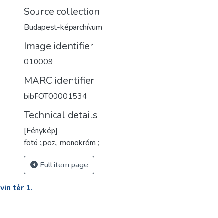
Source collection
Budapest-képarchívum
Image identifier
010009
MARC identifier
bibFOT00001534
Technical details
[Fénykép]
fotó :,poz., monokróm ;
Full item page
in tér 1.