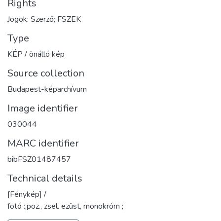
Rights
Jogok: Szerző; FSZEK
Type
KÉP / önálló kép
Source collection
Budapest-képarchívum
Image identifier
030044
MARC identifier
bibFSZ01487457
Technical details
[Fénykép] /
fotó :,poz., zsel. ezüst, monokróm ;