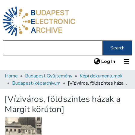
B
UDAPEST
E
LECTRONIC
A
RCHIVE
Search
(current
Log In
Home
Budapest Gyűjtemény
Képi dokumentumok
Communities & Collections
Budapest-képarchívum
[Víziváros, földszintes házak a Margit körúton]
All of DSpace
[Víziváros, földszintes házak a
Statistics
Margit körúton]
About us