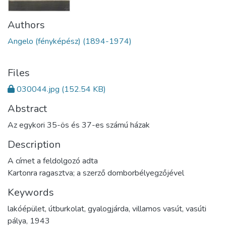
Authors
Angelo (fényképész) (1894-1974)
Files
030044.jpg
(152.54 KB)
Abstract
Az egykori 35-ös és 37-es számú házak
Description
A címet a feldolgozó adta
Kartonra ragasztva; a szerző domborbélyegzőjével
Keywords
lakóépület
,
útburkolat
,
gyalogjárda
,
villamos vasút
,
vasúti
pálya
,
1943