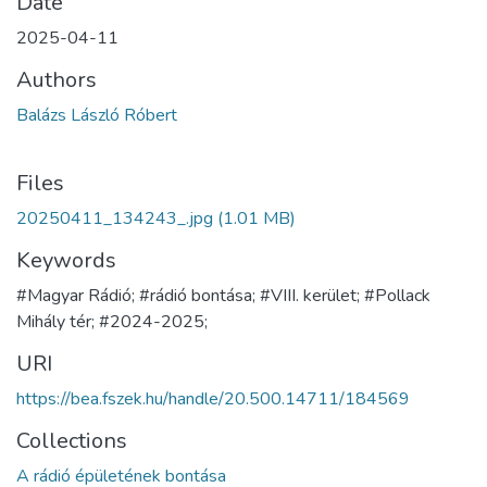
Date
2025-04-11
Authors
Balázs László Róbert
Files
20250411_134243_.jpg
(1.01 MB)
Keywords
#Magyar Rádió; #rádió bontása; #VIII. kerület; #Pollack
Mihály tér; #2024-2025;
URI
https://bea.fszek.hu/handle/20.500.14711/184569
Collections
A rádió épületének bontása