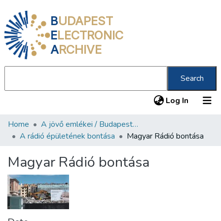
B
UDAPEST
E
LECTRONIC
A
RCHIVE
Search
(current
Log In
Home
A jövő emlékei / Budapest ma
Communities & Collections
A rádió épületének bontása
Magyar Rádió bontása
All of DSpace
Magyar Rádió bontása
Statistics
About us