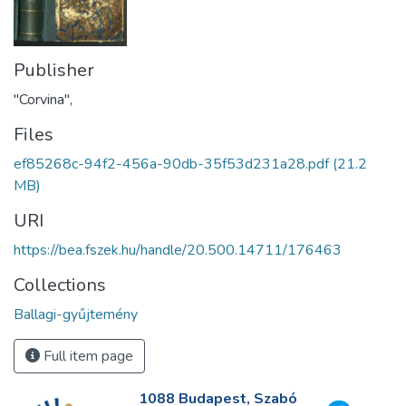
Publisher
"Corvina",
Files
ef85268c-94f2-456a-90db-35f53d231a28.pdf
(21.2
MB)
URI
https://bea.fszek.hu/handle/20.500.14711/176463
Collections
Ballagi-gyűjtemény
Full item page
1088 Budapest, Szabó