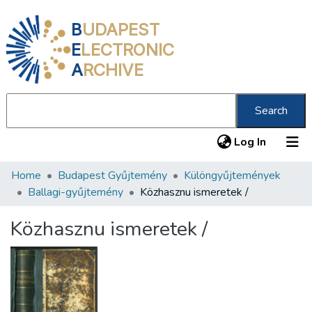
B
UDAPEST
E
LECTRONIC
A
RCHIVE
Search
(current
Log In
Home
Budapest Gyűjtemény
Különgyűjtemények
Communities & Collections
Ballagi-gyűjtemény
Közhasznu ismeretek /
All of DSpace
Közhasznu ismeretek /
Statistics
About us