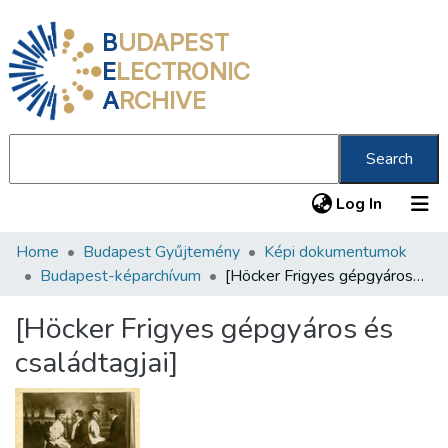
B
UDAPEST
E
LECTRONIC
A
RCHIVE
Search
(current
Log In
Home
Budapest Gyűjtemény
Képi dokumentumok
Communities & Collections
Budapest-képarchívum
[Höcker Frigyes gépgyáros és családtagjai]
All of DSpace
[Höcker Frigyes gépgyáros és
Statistics
családtagjai]
About us