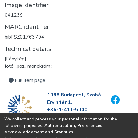
Image identifier
041239
MARC identifier
bibFSZ01763794
Technical details
[Fénykép]
fotó :,poz., monokróm ;
Full item page
1088 Budapest, Szabó
Ervin tér 1.
+36-1-411-5000
info@fszek.hu
We collect and process your personal information for the
https://fszek.hu
following purposes:
Authentication, Preferences,
Acknowledgement and Statistics
.