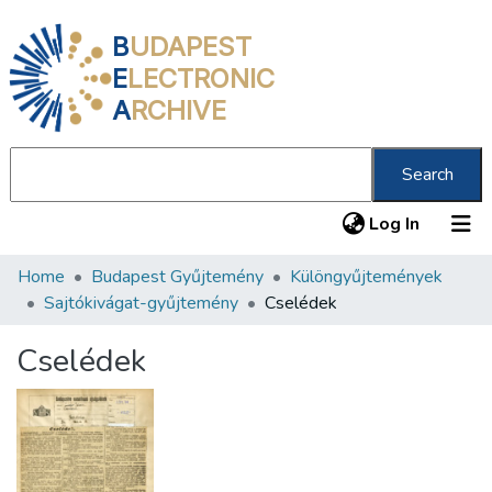
B
UDAPEST
E
LECTRONIC
A
RCHIVE
Search
(current
Log In
Home
Budapest Gyűjtemény
Különgyűjtemények
Communities & Collections
Sajtókivágat-gyűjtemény
Cselédek
All of DSpace
Cselédek
Statistics
About us