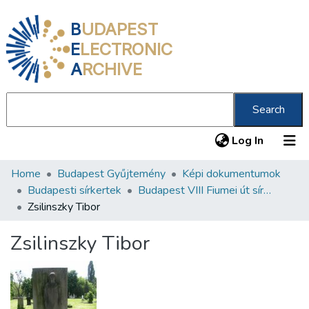
B
UDAPEST
E
LECTRONIC
A
RCHIVE
Search
(current
Log In
Home
Budapest Gyűjtemény
Képi dokumentumok
Communities & Collections
Budapesti sírkertek
Budapest VIII Fiumei út sírkert 2. rész
All of DSpace
Zsilinszky Tibor
Statistics
Zsilinszky Tibor
About us