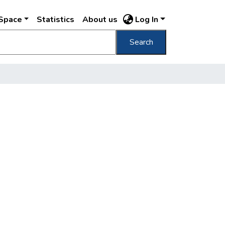
DSpace
Statistics
About us
Log In
Search