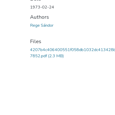
1973-02-24
Authors
Rege Sándor
Files
4207b4c406400551f058db1032dc413428
7852.pdf
(2.3 MB)