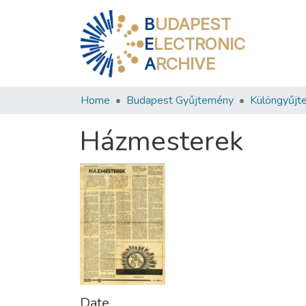
B
UDAPEST
E
LECTRONIC
A
RCHIVE
Home
Budapest Gyűjtemény
Különgyűjt
Házmesterek
Date