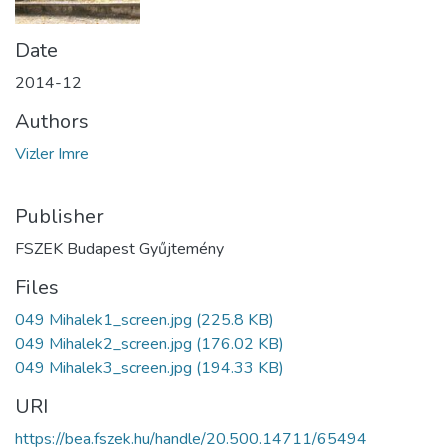
Date
2014-12
Authors
Vizler Imre
Publisher
FSZEK Budapest Gyűjtemény
Files
049 Mihalek1_screen.jpg
(225.8 KB)
049 Mihalek2_screen.jpg
(176.02 KB)
049 Mihalek3_screen.jpg
(194.33 KB)
URI
https://bea.fszek.hu/handle/20.500.14711/65494