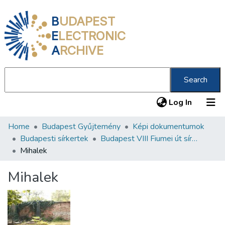
B
UDAPEST
E
LECTRONIC
A
RCHIVE
Search
(current
Log In
Home
Budapest Gyűjtemény
Képi dokumentumok
Communities & Collections
Budapesti sírkertek
Budapest VIII Fiumei út sírkert 3. rész
All of DSpace
Mihalek
Statistics
Mihalek
About us