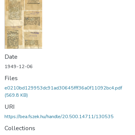
Date
1949-12-06
Files
e0210bd129953dc91ad30645fff36a0f11092bc4.pdf
(569.8 KB)
URI
https://bea.fszek.hu/handle/20.500.14711/130535
Collections