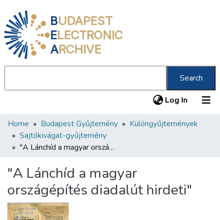
B
UDAPEST
E
LECTRONIC
A
RCHIVE
Search
(current
Log In
Home
Budapest Gyűjtemény
Különgyűjtemények
Communities & Collections
Sajtókivágat-gyűjtemény
All of DSpace
"A Lánchíd a magyar országépítés diadalút hirdeti"
Statistics
"A Lánchíd a magyar
About us
országépítés diadalút hirdeti"