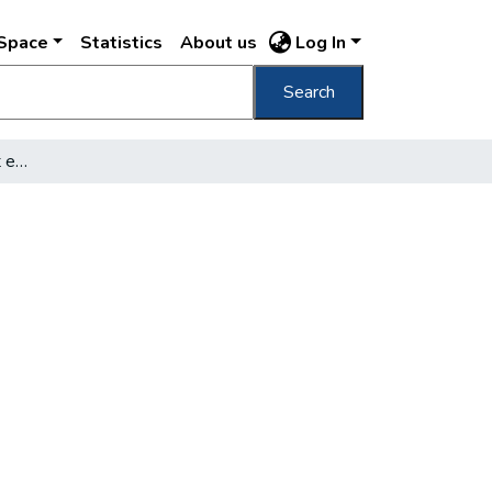
DSpace
Statistics
About us
Log In
Search
Bérkocsisok már megint emelni akarnak