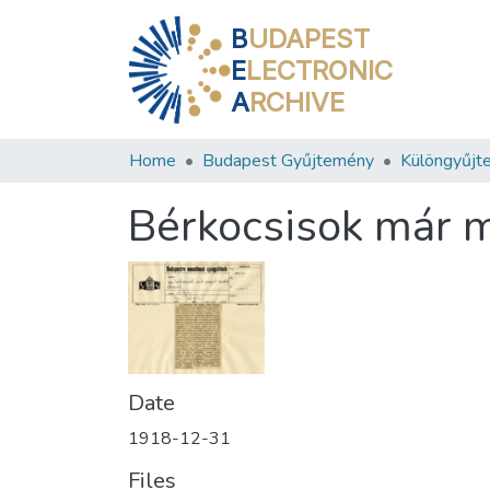
B
UDAPEST
E
LECTRONIC
A
RCHIVE
Home
Budapest Gyűjtemény
Különgyűjt
Bérkocsisok már m
Date
1918-12-31
Files