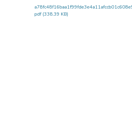
a78fc48f16baa1f99fde3e4a11afccb01c608e
pdf
(338.39 KB)