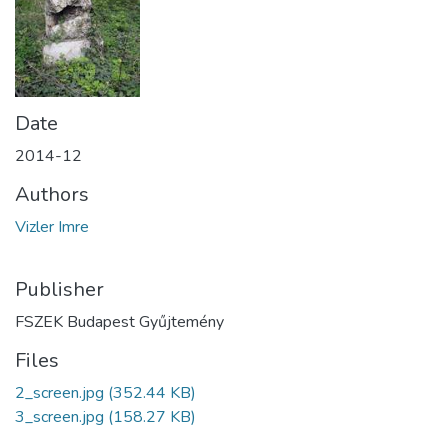
Date
2014-12
Authors
Vizler Imre
Publisher
FSZEK Budapest Gyűjtemény
Files
2_screen.jpg
(352.44 KB)
3_screen.jpg
(158.27 KB)