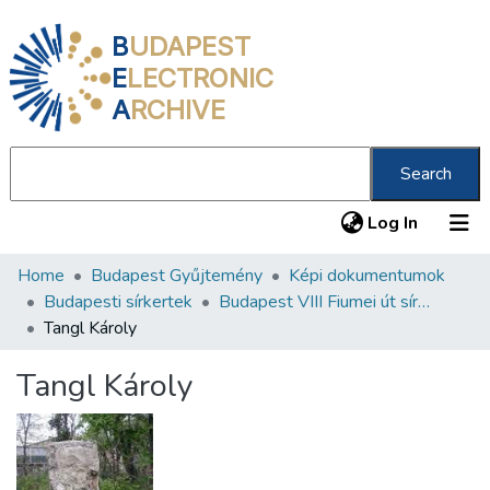
B
UDAPEST
E
LECTRONIC
A
RCHIVE
Search
(current
Log In
Home
Budapest Gyűjtemény
Képi dokumentumok
Communities & Collections
Budapesti sírkertek
Budapest VIII Fiumei út sírkert 2. rész
All of DSpace
Tangl Károly
Statistics
Tangl Károly
About us