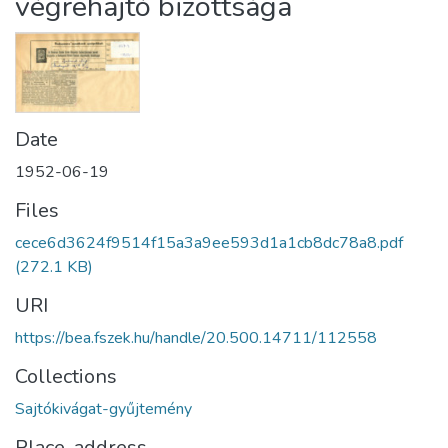
végrehajtó bizottsága
Date
1952-06-19
Files
cece6d3624f9514f15a3a9ee593d1a1cb8dc78a8.pdf
(272.1 KB)
URI
https://bea.fszek.hu/handle/20.500.14711/112558
Collections
Sajtókivágat-gyűjtemény
Place, address