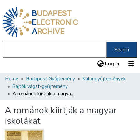
B
UDAPEST
E
LECTRONIC
A
RCHIVE
Search
(current
Log In
Home
Budapest Gyűjtemény
Különgyűjtemények
Communities & Collections
Sajtókivágat-gyűjtemény
All of DSpace
A románok kiirtják a magyar iskolákat
Statistics
A románok kiirtják a magyar
About us
iskolákat