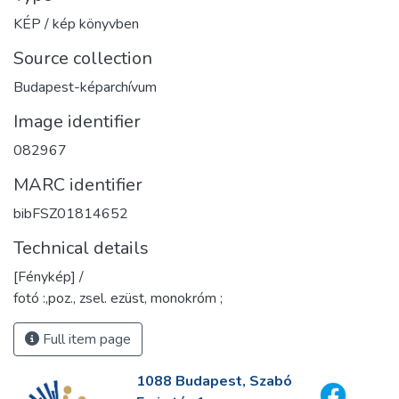
KÉP / kép könyvben
Source collection
Budapest-képarchívum
Image identifier
082967
MARC identifier
bibFSZ01814652
Technical details
[Fénykép] /
fotó :,poz., zsel. ezüst, monokróm ;
Full item page
1088 Budapest, Szabó