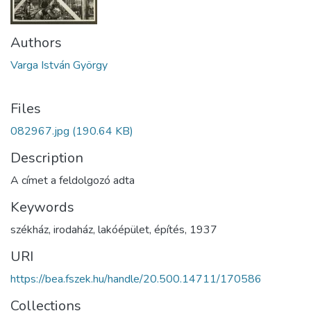
Authors
Varga István György
Files
082967.jpg
(190.64 KB)
Description
A címet a feldolgozó adta
Keywords
székház
,
irodaház
,
lakóépület
,
építés
,
1937
URI
https://bea.fszek.hu/handle/20.500.14711/170586
Collections