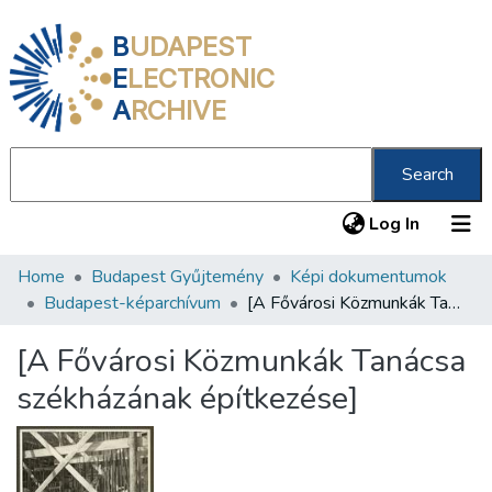
B
UDAPEST
E
LECTRONIC
A
RCHIVE
Search
(current
Log In
Home
Budapest Gyűjtemény
Képi dokumentumok
Communities & Collections
Budapest-képarchívum
[A Fővárosi Közmunkák Tanácsa székházának építkezése]
All of DSpace
[A Fővárosi Közmunkák Tanácsa
Statistics
székházának építkezése]
About us