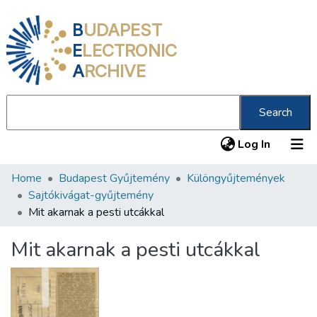
B
UDAPEST
E
LECTRONIC
A
RCHIVE
Search
(current
Log In
Home
Budapest Gyűjtemény
Különgyűjtemények
Communities & Collections
Sajtókivágat-gyűjtemény
All of DSpace
Mit akarnak a pesti utcákkal
Statistics
Mit akarnak a pesti utcákkal
About us