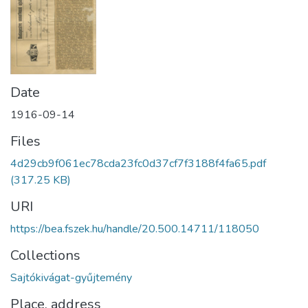
Date
1916-09-14
Files
4d29cb9f061ec78cda23fc0d37cf7f3188f4fa65.pdf
(317.25 KB)
URI
https://bea.fszek.hu/handle/20.500.14711/118050
Collections
Sajtókivágat-gyűjtemény
Place, address