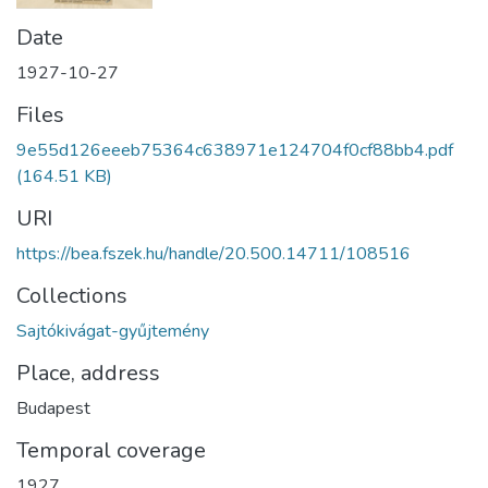
Date
1927-10-27
Files
9e55d126eeeb75364c638971e124704f0cf88bb4.pdf
(164.51 KB)
URI
https://bea.fszek.hu/handle/20.500.14711/108516
Collections
Sajtókivágat-gyűjtemény
Place, address
Budapest
Temporal coverage
1927