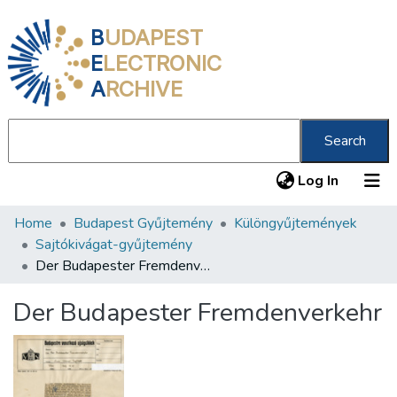
B
UDAPEST
E
LECTRONIC
A
RCHIVE
Search
(current
Log In
Home
Budapest Gyűjtemény
Különgyűjtemények
Communities & Collections
Sajtókivágat-gyűjtemény
All of DSpace
Der Budapester Fremdenverkehr
Statistics
Der Budapester Fremdenverkehr
About us