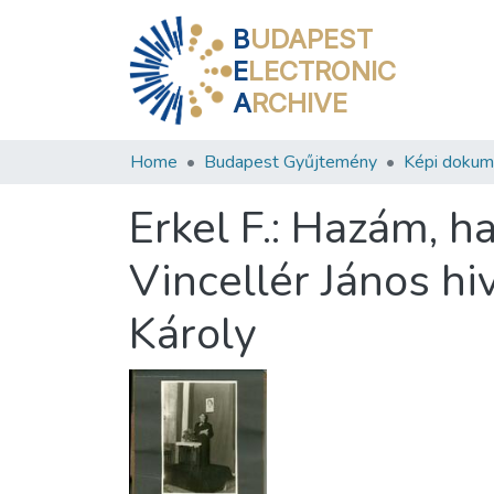
B
UDAPEST
E
LECTRONIC
A
RCHIVE
Home
Budapest Gyűjtemény
Képi doku
Erkel F.: Hazám, h
Vincellér János hi
Károly