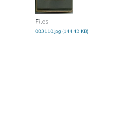
Files
083110.jpg
(144.49 KB)