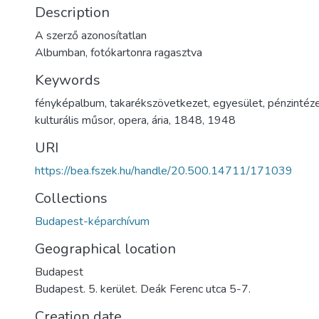
Description
A szerző azonosítatlan
Albumban, fotókartonra ragasztva
Keywords
fényképalbum
,
takarékszövetkezet
,
egyesület
,
pénzintéz
kulturális műsor
,
opera
,
ária
,
1848
,
1948
URI
https://bea.fszek.hu/handle/20.500.14711/171039
Collections
Budapest-képarchívum
Geographical location
Budapest
Budapest. 5. kerület. Deák Ferenc utca 5-7.
Creation date