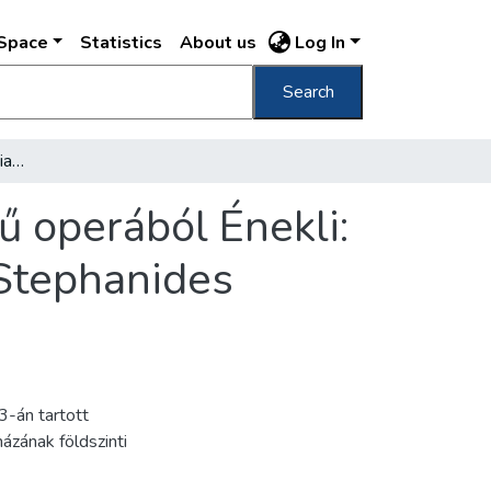
DSpace
Statistics
About us
Log In
Search
Erkel F.: Hazám, hazám, ária a Bánk Bán című operából Énekli: Vincellér János hivatalsegéd : Zongoránál: Stephanides Károly
ű operából Énekli:
 Stephanides
3-án tartott
ázának földszinti