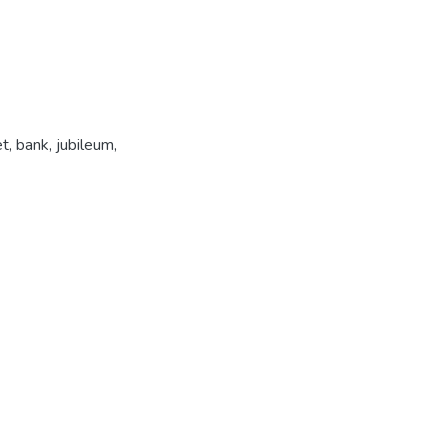
et
,
bank
,
jubileum
,