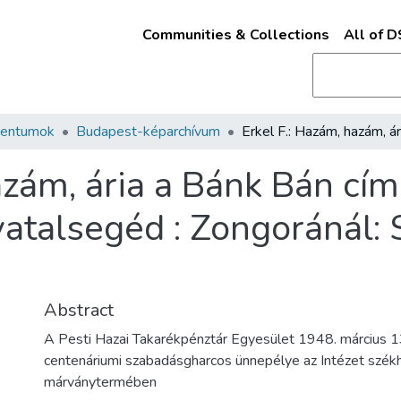
Communities & Collections
All of 
mentumok
Budapest-képarchívum
azám, ária a Bánk Bán cím
vatalsegéd : Zongoránál:
Abstract
A Pesti Hazai Takarékpénztár Egyesület 1948. március 1
centenáriumi szabadásgharcos ünnepélye az Intézet székh
márványtermében