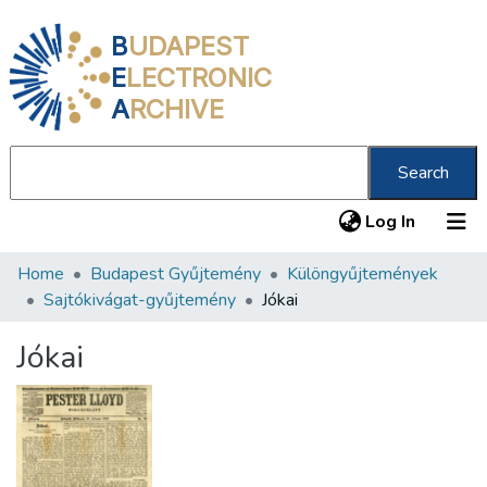
B
UDAPEST
E
LECTRONIC
A
RCHIVE
Search
(current
Log In
Home
Budapest Gyűjtemény
Különgyűjtemények
Communities & Collections
Sajtókivágat-gyűjtemény
Jókai
All of DSpace
Jókai
Statistics
About us