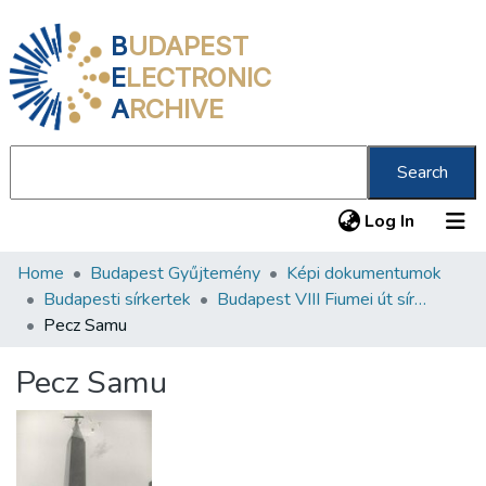
B
UDAPEST
E
LECTRONIC
A
RCHIVE
Search
(current
Log In
Home
Budapest Gyűjtemény
Képi dokumentumok
Communities & Collections
Budapesti sírkertek
Budapest VIII Fiumei út sírkert 3. rész
All of DSpace
Pecz Samu
Statistics
Pecz Samu
About us