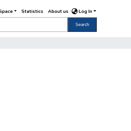
DSpace
Statistics
About us
Log In
Search