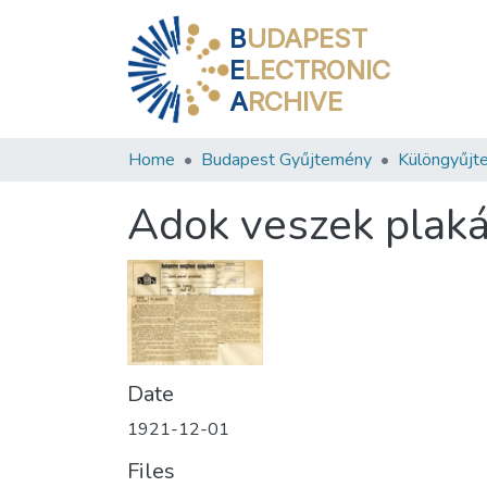
B
UDAPEST
E
LECTRONIC
A
RCHIVE
Home
Budapest Gyűjtemény
Különgyűjt
Adok veszek plaká
Date
1921-12-01
Files