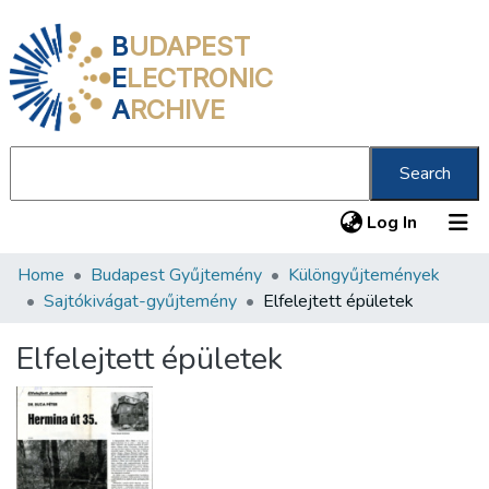
B
UDAPEST
E
LECTRONIC
A
RCHIVE
Search
(current
Log In
Home
Budapest Gyűjtemény
Különgyűjtemények
Communities & Collections
Sajtókivágat-gyűjtemény
Elfelejtett épületek
All of DSpace
Elfelejtett épületek
Statistics
About us