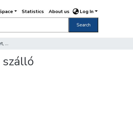
DSpace
Statistics
About us
Log In
Search
Jövőre befejezik a Gellért, a Royal és a Park szálló újjáépítését
 szálló