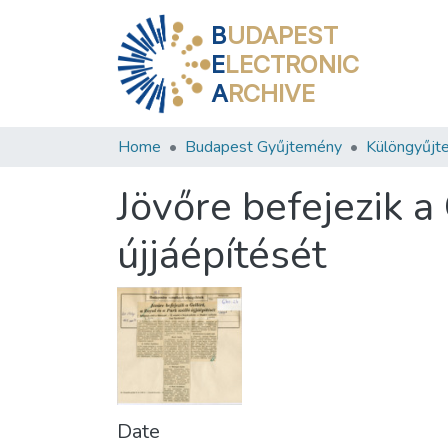
B
UDAPEST
E
LECTRONIC
A
RCHIVE
Home
Budapest Gyűjtemény
Különgyűjt
Jövőre befejezik a 
újjáépítését
Date