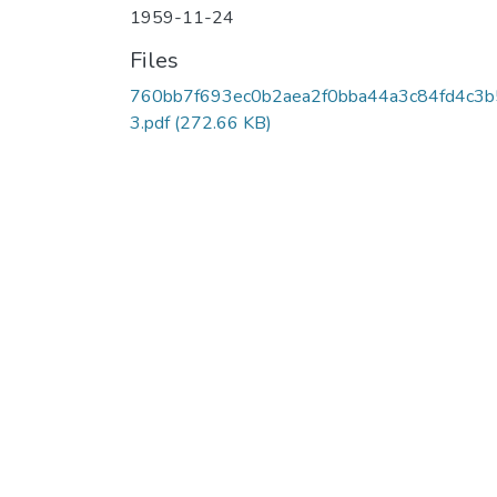
1959-11-24
Files
760bb7f693ec0b2aea2f0bba44a3c84fd4c3b
3.pdf
(272.66 KB)