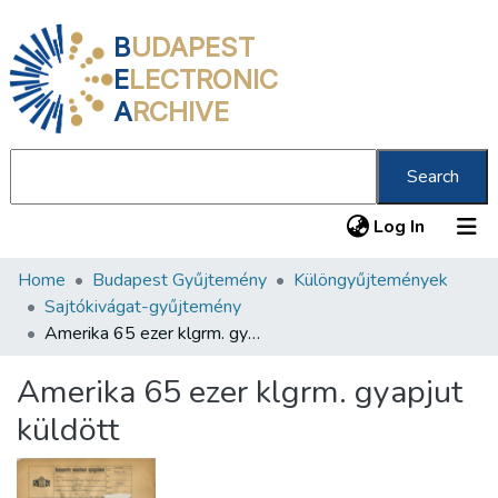
B
UDAPEST
E
LECTRONIC
A
RCHIVE
Search
(current
Log In
Home
Budapest Gyűjtemény
Különgyűjtemények
Communities & Collections
Sajtókivágat-gyűjtemény
All of DSpace
Amerika 65 ezer klgrm. gyapjut küldött
Statistics
Amerika 65 ezer klgrm. gyapjut
About us
küldött