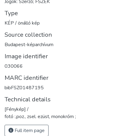
Jogok: Szerző; FSZEK
Type
KÉP / önálló kép
Source collection
Budapest-képarchívum
Image identifier
030066
MARC identifier
bibFSZ01487195
Technical details
[Fénykép] /
fotó :,poz., zsel. ezüst, monokróm ;
Full item page