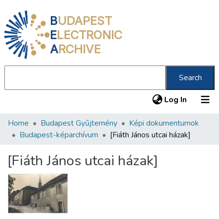
B
UDAPEST
E
LECTRONIC
A
RCHIVE
Search
(current
Log In
Home
Budapest Gyűjtemény
Képi dokumentumok
Communities & Collections
Budapest-képarchívum
[Fiáth János utcai házak]
All of DSpace
[Fiáth János utcai házak]
Statistics
About us