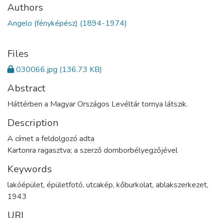
Authors
Angelo (fényképész) (1894-1974)
Files
030066.jpg
(136.73 KB)
Abstract
Háttérben a Magyar Országos Levéltár tornya látszik.
Description
A címet a feldolgozó adta
Kartonra ragasztva; a szerző domborbélyegzőjével
Keywords
lakóépület
,
épületfotó
,
utcakép
,
kőburkolat
,
ablakszerkezet
,
1943
URI