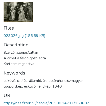
Files
023026.jpg
(185.59 KB)
Description
Szerző: azonosítatlan
A címet a feldolgozó adta
Kartonra ragasztva
Keywords
esküvő
,
család
,
államfő
,
ünneplőruha
,
díszmagyar
,
csoportkép
,
esküvői fénykép
,
1940
URI
https://bea.fszek.hu/handle/20.500.14711/159607