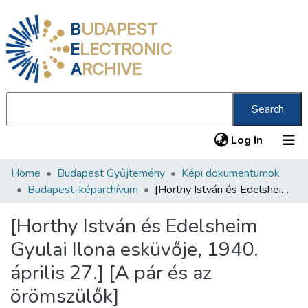
B
UDAPEST
E
LECTRONIC
A
RCHIVE
Search
(current
Log In
Home
Budapest Gyűjtemény
Képi dokumentumok
Communities & Collections
Budapest-képarchívum
[Horthy István és Edelsheim Gyulai Ilona esküvője, 1940. április 27.] [A pár és az örömszülők]
All of DSpace
[Horthy István és Edelsheim
Statistics
Gyulai Ilona esküvője, 1940.
About us
április 27.] [A pár és az
örömszülők]