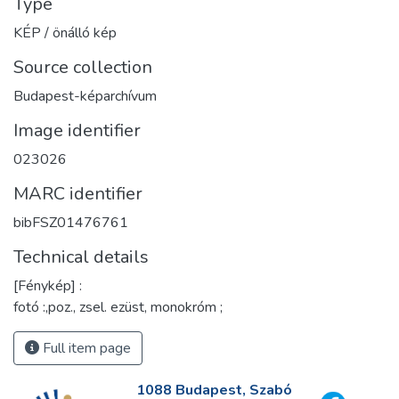
Type
KÉP / önálló kép
Source collection
Budapest-képarchívum
Image identifier
023026
MARC identifier
bibFSZ01476761
Technical details
[Fénykép] :
fotó :,poz., zsel. ezüst, monokróm ;
Full item page
1088 Budapest, Szabó