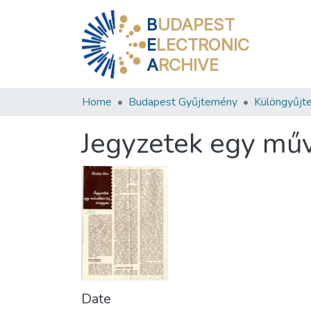
B
UDAPEST
E
LECTRONIC
A
RCHIVE
Home
Budapest Gyűjtemény
Különgyűjt
Jegyzetek egy műv
Date