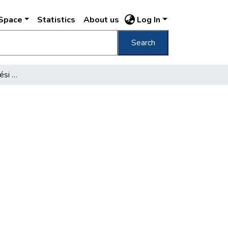
DSpace
Statistics
About us
Log In
Search
Jegyzetek egy művelődési ház ürügyén