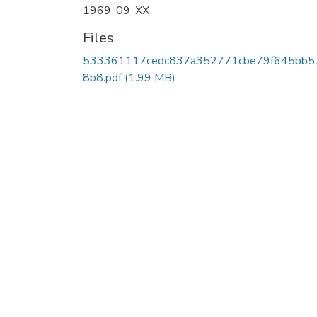
1969-09-XX
Files
533361117cedc837a352771cbe79f645bb5
8b8.pdf
(1.99 MB)