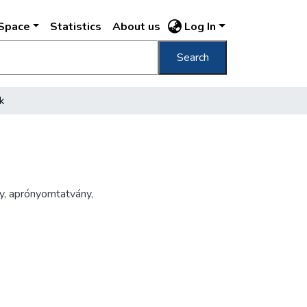
DSpace
Statistics
About us
Log In
Search
k
y
,
aprónyomtatvány
,