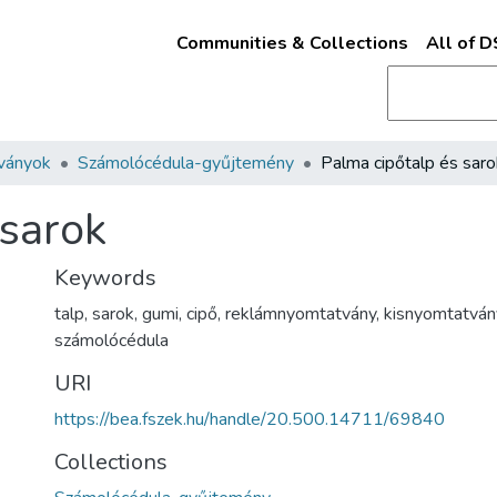
Communities & Collections
All of 
ványok
Számolócédula-gyűjtemény
Palma cipőtalp és saro
 sarok
Keywords
talp
,
sarok
,
gumi
,
cipő
,
reklámnyomtatvány
,
kisnyomtatván
számolócédula
URI
https://bea.fszek.hu/handle/20.500.14711/69840
Collections