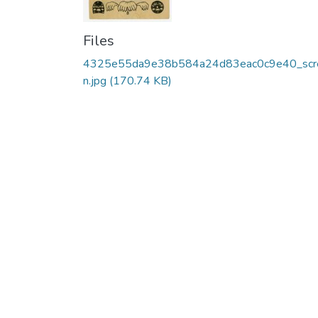
Files
4325e55da9e38b584a24d83eac0c9e40_scr
n.jpg
(170.74 KB)