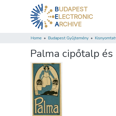
B
UDAPEST
E
LECTRONIC
A
RCHIVE
Home
Budapest Gyűjtemény
Kisnyomtat
Palma cipőtalp és