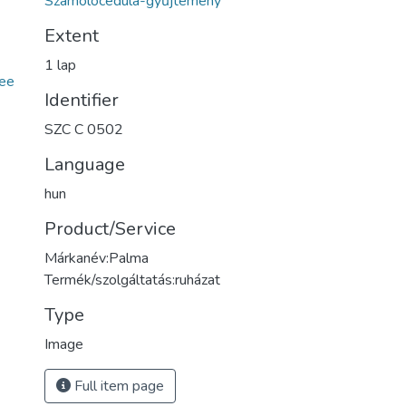
Számolócédula-gyűjtemény
Extent
1 lap
ee
Identifier
SZC C 0502
Language
hun
Product/Service
Márkanév:Palma
Termék/szolgáltatás:ruházat
Type
Image
Full item page