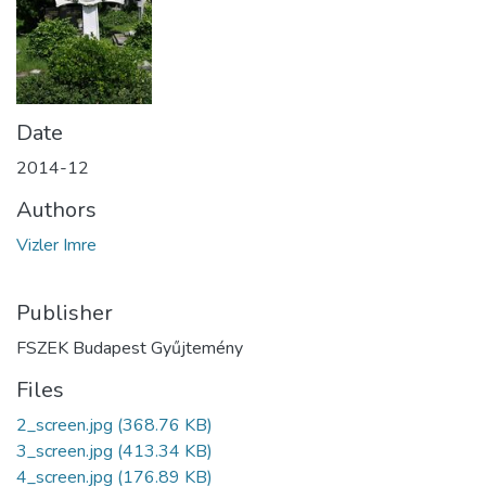
Date
2014-12
Authors
Vizler Imre
Publisher
FSZEK Budapest Gyűjtemény
Files
2_screen.jpg
(368.76 KB)
3_screen.jpg
(413.34 KB)
4_screen.jpg
(176.89 KB)