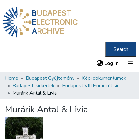
B
UDAPEST
E
LECTRONIC
A
RCHIVE
Search
(current
Log In
Home
Budapest Gyűjtemény
Képi dokumentumok
Communities & Collections
Budapesti sírkertek
Budapest VIII Fiumei út sírkert 2. rész
All of DSpace
Murárik Antal & Lívia
Statistics
Murárik Antal & Lívia
About us