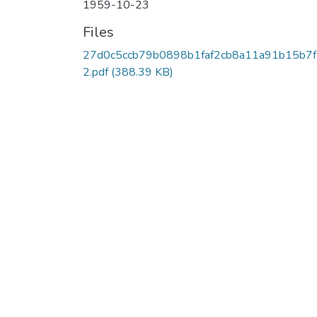
1959-10-23
Files
27d0c5ccb79b0898b1faf2cb8a11a91b15b7
2.pdf
(388.39 KB)