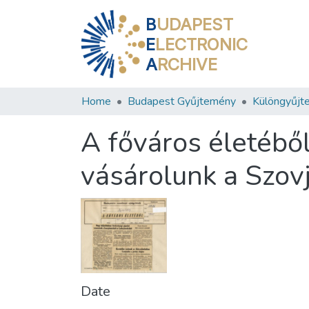
B
UDAPEST
E
LECTRONIC
A
RCHIVE
Home
Budapest Gyűjtemény
Különgyűjt
A főváros életéből
vásárolunk a Szov
Date