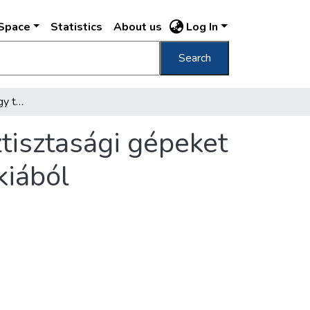
DSpace
Statistics
About us
Log In
Search
A főváros életéből : Nagy teljesítményű köztisztasági gépeket vásárolunk a Szovjetunióból és Csehszlovákiából
ztisztasági gépeket
kiából