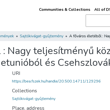
Communities & Collections
All of 
emények
Sajtókivágat-gyűjtemény
 : Nagy teljesítményű kö
jetunióból és Csehszlová
URI
https://bea.fszek.hu/handle/20.500.14711/129296
Collections
Sajtókivágat-gyűjtemény
Place, address