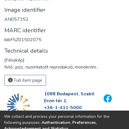
Image identifier
AN057352
MARC identifier
bibFSZ01502075
Technical details
[Fénykép]
fotó :,poz., nyomtatott reprodukció, monokróm ;
Full item page
1088 Budapest, Szabó
Ervin tér 1.
+36-1-411-5000
info@fszek.hu
We collect and process your personal information for the
https://fszek.hu
following purposes:
Authentication, Preferences,
Acknowledgement and Statistics
.