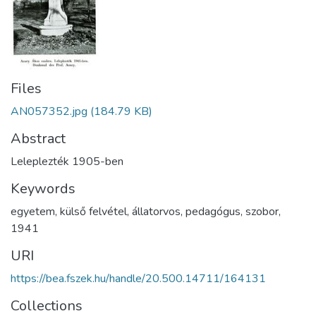
Files
AN057352.jpg
(184.79 KB)
Abstract
Leleplezték 1905-ben
Keywords
egyetem
,
külső felvétel
,
állatorvos
,
pedagógus
,
szobor
,
1941
URI
https://bea.fszek.hu/handle/20.500.14711/164131
Collections