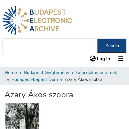
B
UDAPEST
E
LECTRONIC
A
RCHIVE
Search
(current
Log In
Home
Budapest Gyűjtemény
Képi dokumentumok
Communities & Collections
Budapest-képarchívum
Azary Ákos szobra
All of DSpace
Azary Ákos szobra
Statistics
About us