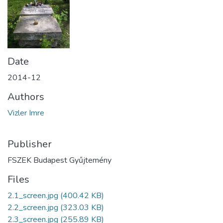
Date
2014-12
Authors
Vizler Imre
Publisher
FSZEK Budapest Gyűjtemény
Files
2.1_screen.jpg
(400.42 KB)
2.2_screen.jpg
(323.03 KB)
2.3_screen.jpg
(255.89 KB)