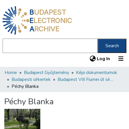
B
UDAPEST
E
LECTRONIC
A
RCHIVE
Search
(current
Log In
Home
Budapest Gyűjtemény
Képi dokumentumok
Communities & Collections
Budapesti sírkertek
Budapest VIII Fiumei út sírkert 2. rész
All of DSpace
Péchy Blanka
Statistics
Péchy Blanka
About us