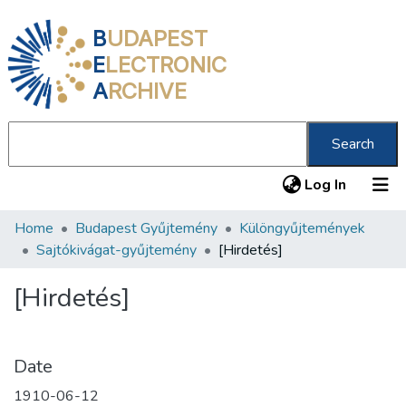
B
UDAPEST
E
LECTRONIC
A
RCHIVE
Search
(current
Log In
Home
Budapest Gyűjtemény
Különgyűjtemények
Communities & Collections
Sajtókivágat-gyűjtemény
[Hirdetés]
All of DSpace
[Hirdetés]
Statistics
About us
Date
1910-06-12