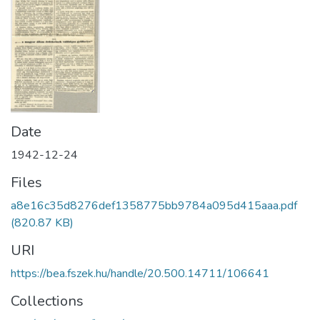
Date
1942-12-24
Files
a8e16c35d8276def1358775bb9784a095d415aaa.pdf
(820.87 KB)
URI
https://bea.fszek.hu/handle/20.500.14711/106641
Collections