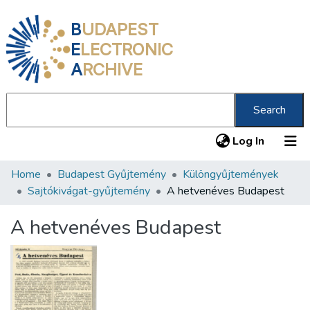
B
UDAPEST
E
LECTRONIC
A
RCHIVE
Search
(current
Log In
Home
Budapest Gyűjtemény
Különgyűjtemények
Communities & Collections
Sajtókivágat-gyűjtemény
A hetvenéves Budapest
All of DSpace
A hetvenéves Budapest
Statistics
About us