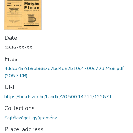
Date
1936-XX-XX
Files
4ddca757cb9ab887e7bd4d52b10c4700e72d24e8.pdf
(208.7 KB)
URI
https://bea.fszek.hu/handle/20.500.14711/133871
Collections
Sajtókivágat-gyűjtemény
Place, address