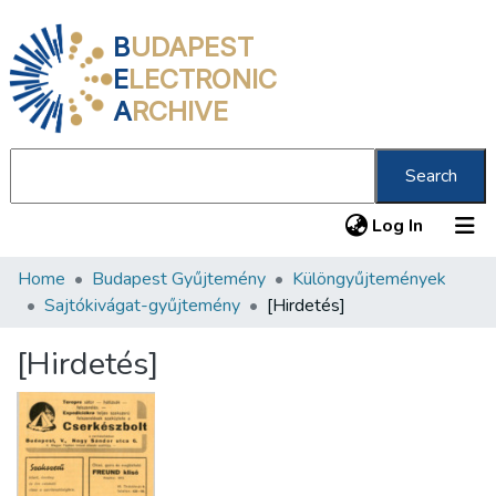
B
UDAPEST
E
LECTRONIC
A
RCHIVE
Search
(current
Log In
Home
Budapest Gyűjtemény
Különgyűjtemények
Communities & Collections
Sajtókivágat-gyűjtemény
[Hirdetés]
All of DSpace
[Hirdetés]
Statistics
About us