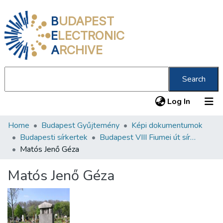
B
UDAPEST
E
LECTRONIC
A
RCHIVE
Search
(current
Log In
Home
Budapest Gyűjtemény
Képi dokumentumok
Communities & Collections
Budapesti sírkertek
Budapest VIII Fiumei út sírkert 2. rész
All of DSpace
Matós Jenő Géza
Statistics
Matós Jenő Géza
About us