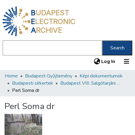
B
UDAPEST
E
LECTRONIC
A
RCHIVE
Search
(current
Log In
Home
Budapest Gyűjtemény
Képi dokumentumok
Communities & Collections
Budapesti sírkertek
Budapest VIII. Salgótarjáni úti Neológ Zsidó Temető
All of DSpace
Perl Soma dr
Statistics
Perl Soma dr
About us