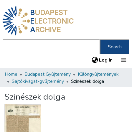
B
UDAPEST
E
LECTRONIC
A
RCHIVE
Search
(current
Log In
Home
Budapest Gyűjtemény
Különgyűjtemények
Communities & Collections
Sajtókivágat-gyűjtemény
Szinészek dolga
All of DSpace
Szinészek dolga
Statistics
About us