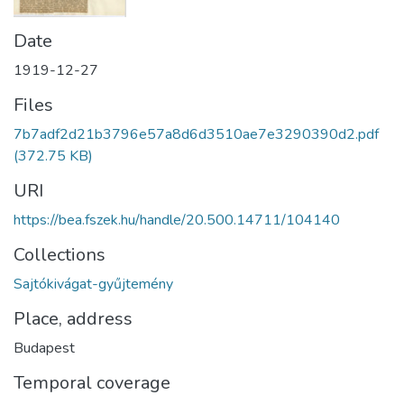
Date
1919-12-27
Files
7b7adf2d21b3796e57a8d6d3510ae7e3290390d2.pdf
(372.75 KB)
URI
https://bea.fszek.hu/handle/20.500.14711/104140
Collections
Sajtókivágat-gyűjtemény
Place, address
Budapest
Temporal coverage