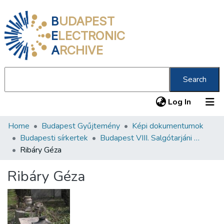
B
UDAPEST
E
LECTRONIC
A
RCHIVE
Search
(current
Log In
Home
Budapest Gyűjtemény
Képi dokumentumok
Communities & Collections
Budapesti sírkertek
Budapest VIII. Salgótarjáni úti Neológ Zsidó Temető
All of DSpace
Ribáry Géza
Statistics
Ribáry Géza
About us