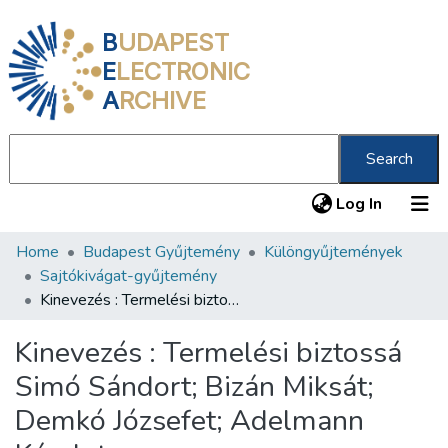
B
UDAPEST
E
LECTRONIC
A
RCHIVE
Search
(current
Log In
Home
Budapest Gyűjtemény
Különgyűjtemények
Communities & Collections
Sajtókivágat-gyűjtemény
All of DSpace
Kinevezés : Termelési biztossá Simó Sándort; Bizán Miksát; Demkó Józsefet; Adelmann Károlyt
Statistics
Kinevezés : Termelési biztossá
About us
Simó Sándort; Bizán Miksát;
Demkó Józsefet; Adelmann