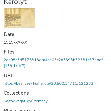
Károlyt
Date
1919-XX-XX
Files
2da08c3d5175813eca4ae03c2b3398b32381c67c.pdf
(139.14 KB)
URI
https://bea.fszek.hu/handle/20.500.14711/121263
Collections
Sajtókivágat-gyűjtemény
Place, address