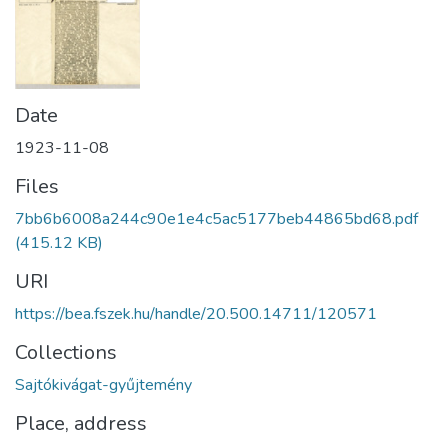
Date
1923-11-08
Files
7bb6b6008a244c90e1e4c5ac5177beb44865bd68.pdf
(415.12 KB)
URI
https://bea.fszek.hu/handle/20.500.14711/120571
Collections
Sajtókivágat-gyűjtemény
Place, address