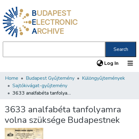
B
UDAPEST
E
LECTRONIC
A
RCHIVE
Search
(current
Log In
Home
Budapest Gyűjtemény
Különgyűjtemények
Communities & Collections
Sajtókivágat-gyűjtemény
All of DSpace
3633 analfabéta tanfolyamra volna szüksége Budapestnek
Statistics
3633 analfabéta tanfolyamra
About us
volna szüksége Budapestnek