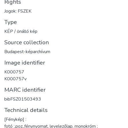
Rights
Jogok: FSZEK
Type
KÉP / önálló kép
Source collection
Budapest-képarchívum
Image identifier
K000757
K000757v
MARC identifier
bibFSZ01503493
Technical details
[Fénykép] :
fotó :,poz.,fénynyomat, levelezőlap, monokróm ;