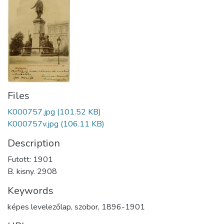
Files
K000757.jpg
(101.52 KB)
K000757v.jpg
(106.11 KB)
Description
Futott: 1901
B. kisny. 2908
Keywords
képes levelezőlap
,
szobor
,
1896-1901