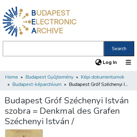
B
UDAPEST
E
LECTRONIC
A
RCHIVE
Search
(current
Log In
Home
Budapest Gyűjtemény
Képi dokumentumok
Communities & Collections
Budapest-képarchívum
Budapest Gróf Széchenyi István szobra = Denkmal des Grafen Széchenyi István /
All of DSpace
Budapest Gróf Széchenyi István
Statistics
szobra = Denkmal des Grafen
About us
Széchenyi István /