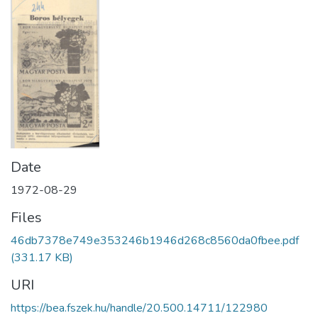
Date
1972-08-29
Files
46db7378e749e353246b1946d268c8560da0fbee.pdf
(331.17 KB)
URI
https://bea.fszek.hu/handle/20.500.14711/122980