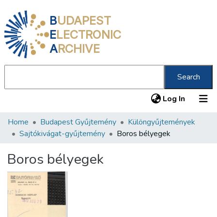
B
UDAPEST
E
LECTRONIC
A
RCHIVE
Search
(current
Log In
Home
Budapest Gyűjtemény
Különgyűjtemények
Communities & Collections
Sajtókivágat-gyűjtemény
Boros bélyegek
All of DSpace
Boros bélyegek
Statistics
About us