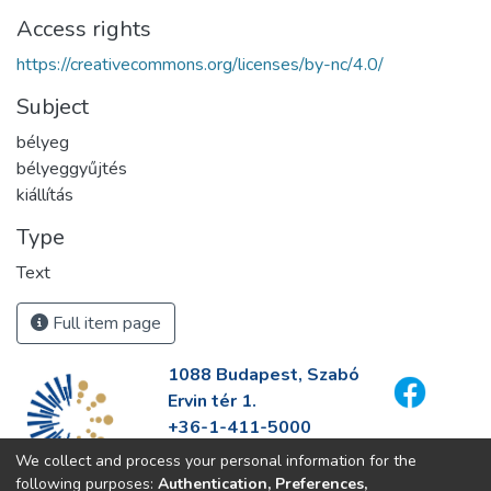
Access rights
https://creativecommons.org/licenses/by-nc/4.0/
Subject
bélyeg
bélyeggyűjtés
kiállítás
Type
Text
Full item page
1088 Budapest, Szabó
Ervin tér 1.
+36-1-411-5000
info@fszek.hu
We collect and process your personal information for the
https://fszek.hu
following purposes:
Authentication, Preferences,