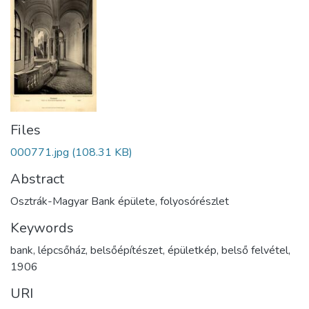
Files
000771.jpg
(108.31 KB)
Abstract
Osztrák-Magyar Bank épülete, folyosórészlet
Keywords
bank
,
lépcsőház
,
belsőépítészet
,
épületkép
,
belső felvétel
,
1906
URI