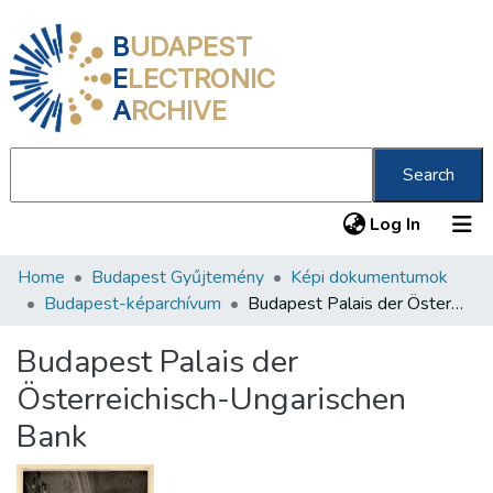
B
UDAPEST
E
LECTRONIC
A
RCHIVE
Search
(current
Log In
Home
Budapest Gyűjtemény
Képi dokumentumok
Communities & Collections
Budapest-képarchívum
Budapest Palais der Österreichisch-Ungarischen Bank
All of DSpace
Budapest Palais der
Statistics
Österreichisch-Ungarischen
About us
Bank