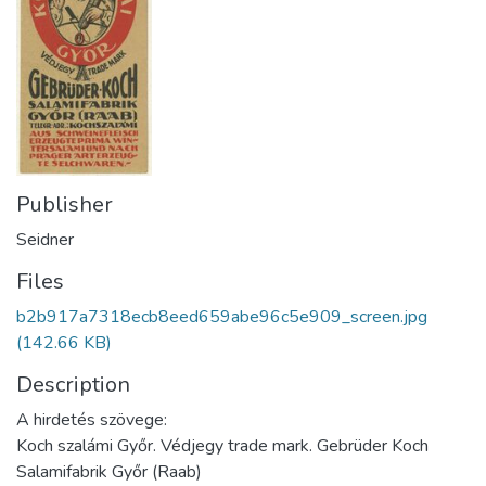
Publisher
Seidner
Files
b2b917a7318ecb8eed659abe96c5e909_screen.jpg
(142.66 KB)
Description
A hirdetés szövege:
Koch szalámi Győr. Védjegy trade mark. Gebrüder Koch
Salamifabrik Győr (Raab)