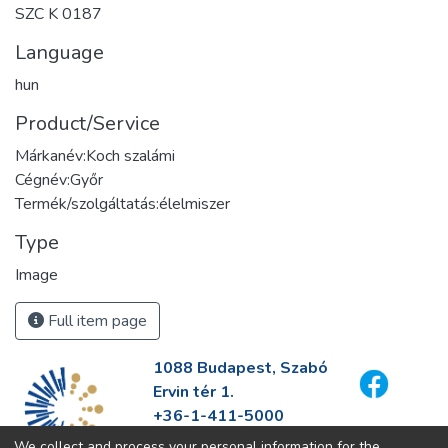
SZC K 0187
Language
hun
Product/Service
Márkanév:Koch szalámi
Cégnév:Győr
Termék/szolgáltatás:élelmiszer
Type
Image
Full item page
1088 Budapest, Szabó
Ervin tér 1.
+36-1-411-5000
info@fszek.hu
We collect and process your personal information for the