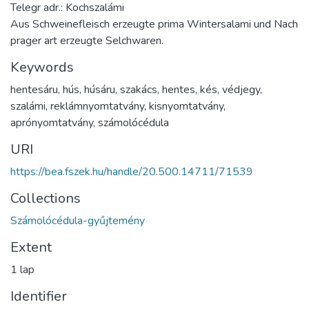
Telegr adr.: Kochszalámi
Aus Schweinefleisch erzeugte prima Wintersalami und Nach
prager art erzeugte Selchwaren.
Keywords
hentesáru
,
hús
,
húsáru
,
szakács
,
hentes
,
kés
,
védjegy
,
szalámi
,
reklámnyomtatvány
,
kisnyomtatvány
,
aprónyomtatvány
,
számolócédula
URI
https://bea.fszek.hu/handle/20.500.14711/71539
Collections
Számolócédula-gyűjtemény
Extent
1 lap
Identifier