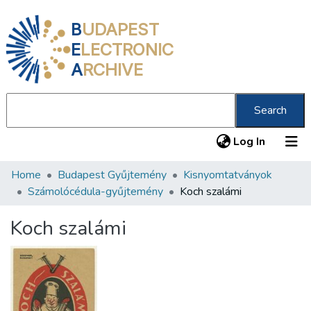
B
UDAPEST
E
LECTRONIC
A
RCHIVE
Search
(current
Log In
Home
Budapest Gyűjtemény
Kisnyomtatványok
Communities & Collections
Számolócédula-gyűjtemény
Koch szalámi
All of DSpace
Koch szalámi
Statistics
About us