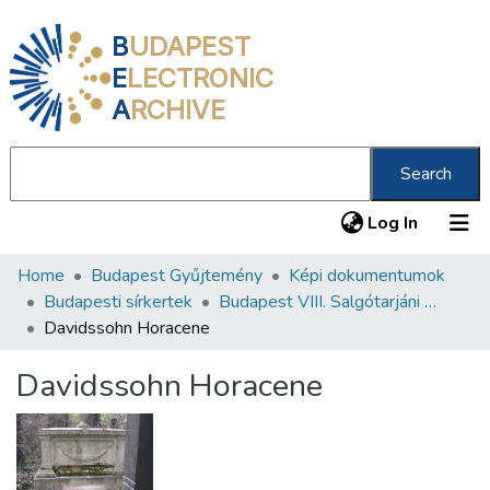
B
UDAPEST
E
LECTRONIC
A
RCHIVE
Search
(current
Log In
Home
Budapest Gyűjtemény
Képi dokumentumok
Communities & Collections
Budapesti sírkertek
Budapest VIII. Salgótarjáni úti Neológ Zsidó Temető
All of DSpace
Davidssohn Horacene
Statistics
Davidssohn Horacene
About us