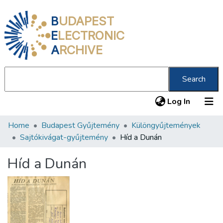
B
UDAPEST
E
LECTRONIC
A
RCHIVE
Search
(current
Log In
Home
Budapest Gyűjtemény
Különgyűjtemények
Communities & Collections
Sajtókivágat-gyűjtemény
Híd a Dunán
All of DSpace
Híd a Dunán
Statistics
About us