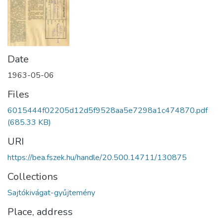
Date
1963-05-06
Files
6015444f02205d12d5f9528aa5e7298a1c474870.pdf
(685.33 KB)
URI
https://bea.fszek.hu/handle/20.500.14711/130875
Collections
Sajtókivágat-gyűjtemény
Place, address