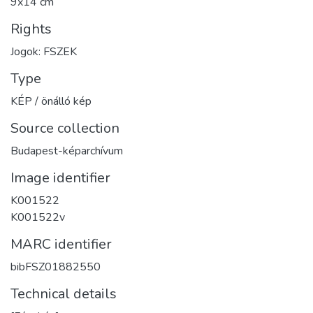
9x14 cm
Rights
Jogok: FSZEK
Type
KÉP / önálló kép
Source collection
Budapest-képarchívum
Image identifier
K001522
K001522v
MARC identifier
bibFSZ01882550
Technical details