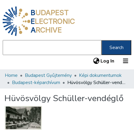
B
UDAPEST
E
LECTRONIC
A
RCHIVE
Search
(current
Log In
Home
Budapest Gyűjtemény
Képi dokumentumok
Communities & Collections
Budapest-képarchívum
Hüvösvölgy Schüller-vendéglő
All of DSpace
Hüvösvölgy Schüller-vendéglő
Statistics
About us