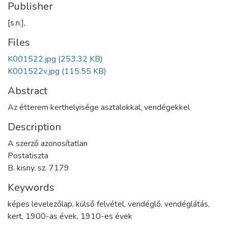
Publisher
[s.n.],
Files
K001522.jpg
(253.32 KB)
K001522v.jpg
(115.55 KB)
Abstract
Az étterem kerthelyisége asztalokkal, vendégekkel
Description
A szerző azonosítatlan
Postatiszta
B. kisny. sz. 7179
Keywords
képes levelezőlap
,
külső felvétel
,
vendéglő
,
vendéglátás
,
kert
,
1900-as évek
,
1910-es évek